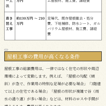
ー工
万円
ム屋根材、施工費、諸経費
法
葺き
約130万円 〜 210
足場代、既存屋根撤去・処分
替え
万円
費、下地補修、防水シート、ガル
工事
バリウム屋根材、施工費、諸経
費
屋根工事の費用が高くなる条件
屋根工事の総額費用は、一律ではなく住宅の形状や周辺
環境によって変動します。例えば、「屋根の勾配（傾
斜）が急で、作業用の特別な足場が必要な場合」「3階建
て以上の住宅である場合」「屋根の形状が複雑で谷（雨
水の通り道）が多い場合」などは、材料のロスや手間が