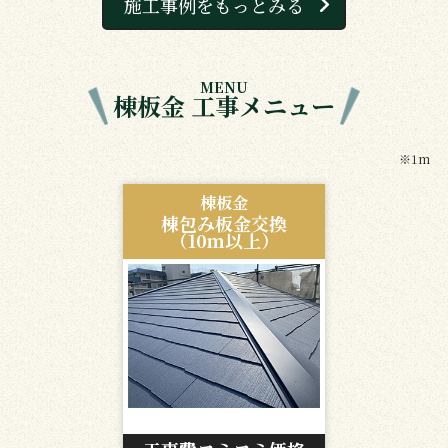
施工事例をもっとみる
MENU
棟板金 工事メニュー
※1m
棟板金
棟包み板金交換
（10ｍ以上）