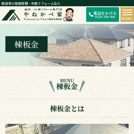
新潟市の屋根修理・外壁リフォームなら
電話をかける
0120-106-966
MENU
棟板金
MENU
棟板金
棟板金とは